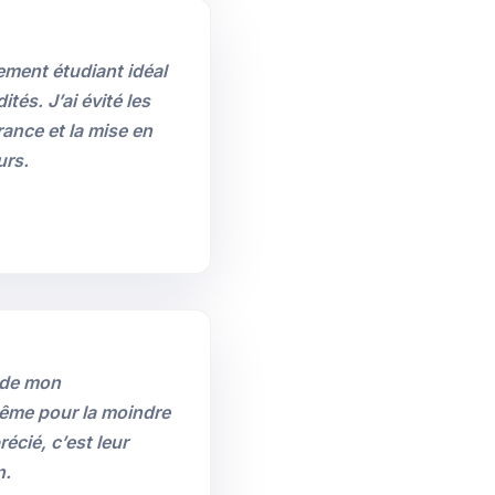
ement étudiant idéal
és. J’ai évité les
ance et la mise en
urs.
g de mon
ême pour la moindre
écié, c’est leur
n.